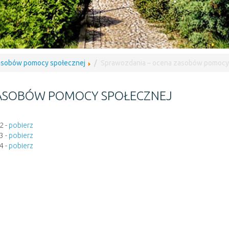
asobów pomocy społecznej
Sprawozdania – ocena zasobów pomocy
ASOBÓW POMOCY SPOŁECZNEJ
2 -
pobierz
3 -
pobierz
4 -
pobierz
5 -
pobierz