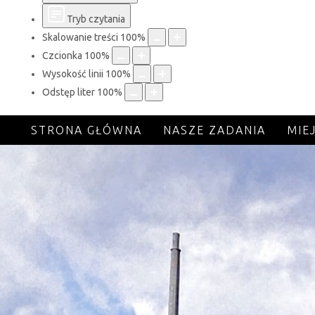
Tryb czytania
Skalowanie treści
100
%
Czcionka
100
%
Wysokość linii
100
%
Odstęp liter
100
%
STRONA GŁÓWNA
NASZE ZADANIA
MIE